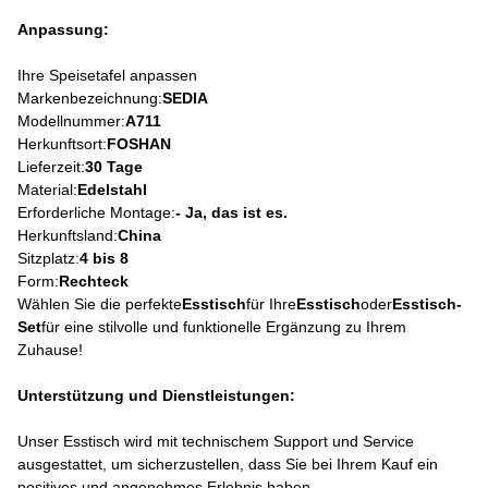
Anpassung:
Ihre Speisetafel anpassen
Markenbezeichnung:
SEDIA
Modellnummer:
A711
Herkunftsort:
FOSHAN
Lieferzeit:
30 Tage
Material:
Edelstahl
Erforderliche Montage:
- Ja, das ist es.
Herkunftsland:
China
Sitzplatz:
4 bis 8
Form:
Rechteck
Wählen Sie die perfekte
Esstisch
für Ihre
Esstisch
oder
Esstisch-
Set
für eine stilvolle und funktionelle Ergänzung zu Ihrem
Zuhause!
Unterstützung und Dienstleistungen:
Unser Esstisch wird mit technischem Support und Service
ausgestattet, um sicherzustellen, dass Sie bei Ihrem Kauf ein
positives und angenehmes Erlebnis haben.