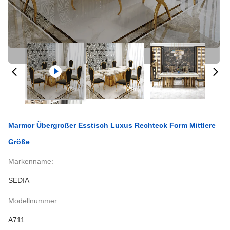
Marmor Übergroßer Esstisch Luxus Rechteck Form Mittlere
Größe
Markenname:
SEDIA
Modellnummer:
A711