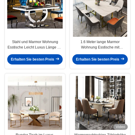
Stahl und Marmor Wohnung
1.6 Meter lange Marmor
Esstische Leicht Luxus Länge 1,6
Wohnung Esstische mit
Meter
Edelstahlbein
Erhalten Sie besten Preis
Erhalten Sie besten Preis
Video
Runder Tisch im Luxus-
Marmorrechteckige Zählerhöhe