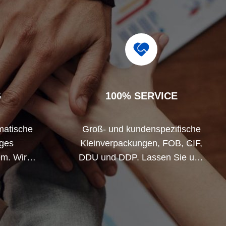
G
100% SERVICE
matische
Groß- und kundenspezifische
nges
Kleinverpackungen, FOB, CIF,
em. Wir
DDU und DDP. Lassen Sie uns
ischen
Ihnen helfen, die beste Lösung
ren
für alle Ihre Anliegen zu finden.
ellen.