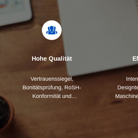
Hohe Qualität
E
Vertrauenssiegel,
Inte
Bonitätsprüfung, RoSH-
Designte
Konformität und
Maschine
Lieferantenbewertung. Das
zusamme
Unternehmen verfügt über ein
Ihnen b
strenges Qualitätskontrollsystem
und ein professionelles