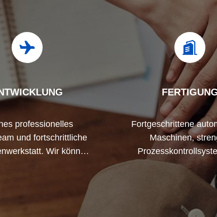
NTWICKLUNG
FERTIGUN
rnes professionelles
Fortgeschrittene auto
am und fortschrittliche
Maschinen, stre
nwerkstatt. Wir können
Prozesskontrollsyst
narbeiten, um die von
können alle elektr
enötigten Produkte zu
Klemmen nach Ih
entwickeln.
Anforderungen herst