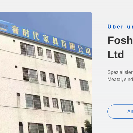
Über u
Fosh
Ltd
Spezialisie
Meatal, sind
An