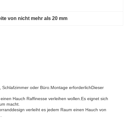
eite von nicht mehr als 20 mm
r, Schlafzimmer oder Büro.Montage erforderlichDieser
einen Hauch Raffinesse verleihen wollen.Es eignet sich
aum macht.
armorranddesign verleiht es jedem Raum einen Hauch von
.