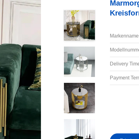
Marmorg
Kreisfo
Markenname
Modellnumme
Delivery Tim
Payment Ter