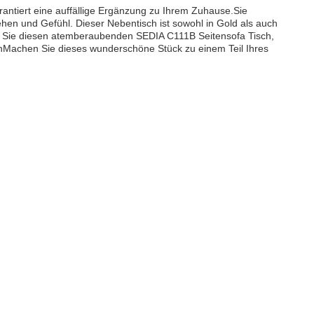
antiert eine auffällige Ergänzung zu Ihrem Zuhause.Sie
ehen und Gefühl. Dieser Nebentisch ist sowohl in Gold als auch
lten Sie diesen atemberaubenden SEDIA C111B Seitensofa Tisch,
tenMachen Sie dieses wunderschöne Stück zu einem Teil Ihres