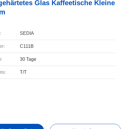
ehärtetes Glas Kaffeetische Kleine
rm
:
SEDIA
r:
C111B
e:
30 Tage
ms:
T/T