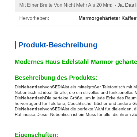
Mit Einer Breite Von Nicht Mehr Als 20 Mm:
- Ja, Das I
Hervorheben:
Marmorgehärteter Kaffee
Produkt-Beschreibung
Modernes Haus Edelstahl Marmor gehärtet
Beschreibung des Produkts:
Die
Nebentisch
von
SEDIA
ist ein mittelgroßer Telefontisch mi
Nebentisch ist ideal für alle, die ein stilvolles und funktionelle
Die
Nebentisch
Die perfekte Größe, um in jede Ecke des Raumes
hervorragend für Telefone, Couchtische, Bücher und andere 
Die
Nebentisch
von
SEDIA
ist die perfekte Wahl für diejenigen
Raffinesse.Dieser Nebentisch ist ein Muss für alle, die ihre
Eigenschaften: