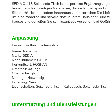
SEDIA C111B Seitensofa Tisch ist die perfekte Ergänzung zu j
besteht aus hochwertigen Materialien, die sie langlebig und zu
Silber erhältlich, um jedem Innenraum zu entsprechen.Die Lief
um eine moderne und stilvolle Note in Ihrem Haus oder Büro zu
Hauses und genießen Sie sein luxuriöses Aussehen und Gefühl
Anpassung:
Passen Sie Ihren Seitensofa an
Name: Nebentisch
Marke SEDIA
Modellnummer: C111B
Herkunftsort: FOSHAN
Lieferzeit: 30 Tage
Oberfläche: glatt
Montage: Notwendig
Lagerung: Nein
Eigenschaften: Seitensofa-Tisch, Kaffeetisch, Seitensofa-Tisch
Unterstützung und Dienstleistungen: