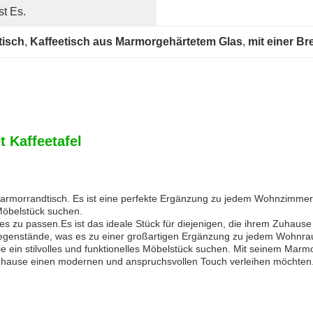
st Es.
tisch
, 
Kaffeetisch aus Marmorgehärtetem Glas
, 
mit einer Br
 Kaffeetafel
t Marmorrandtisch. Es ist eine perfekte Ergänzung zu jedem Wohnzimme
s Möbelstück suchen.
 zu passen.Es ist das ideale Stück für diejenigen, die ihrem Zuhause 
Gegenstände, was es zu einer großartigen Ergänzung zu jedem Wohnr
, die ein stilvolles und funktionelles Möbelstück suchen. Mit seinem M
m Zuhause einen modernen und anspruchsvollen Touch verleihen möchten.