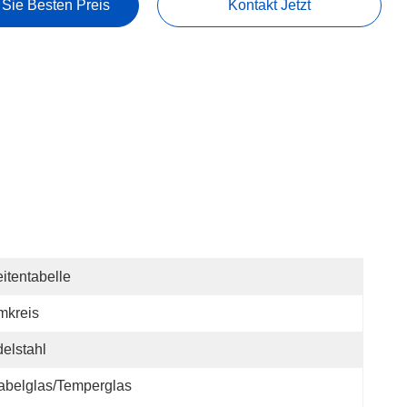
 Sie Besten Preis
Kontakt Jetzt
itentabelle
mkreis
elstahl
abelglas/Temperglas