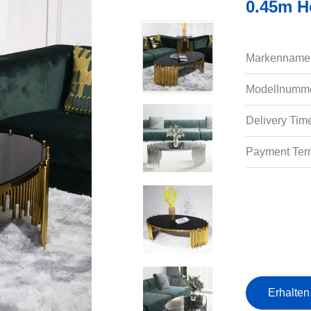
0.45m H
Markenname
Modellnumme
Delivery Tim
Payment Ter
Erhalten