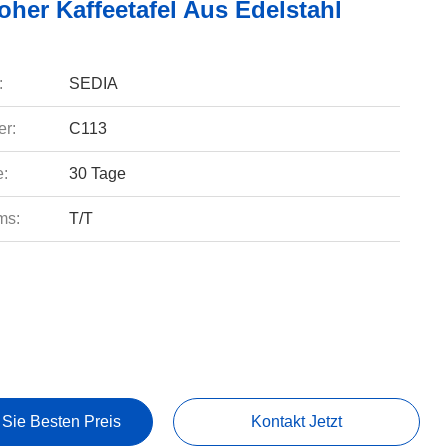
oher Kaffeetafel Aus Edelstahl
:
SEDIA
r:
C113
e:
30 Tage
ms:
T/T
 Sie Besten Preis
Kontakt Jetzt