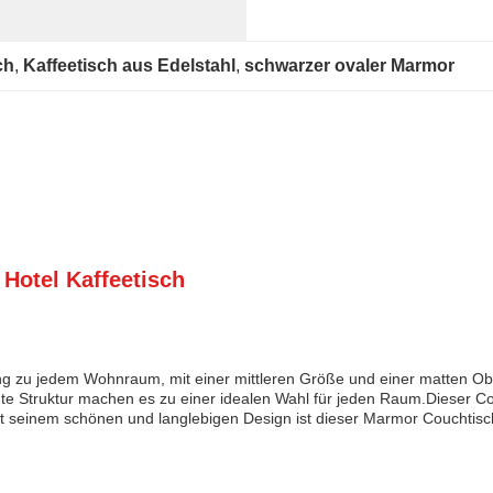
ch
, 
Kaffeetisch aus Edelstahl
, 
schwarzer ovaler Marmor
Hotel Kaffeetisch
g zu jedem Wohnraum, mit einer mittleren Größe und einer matten Ob
hte Struktur machen es zu einer idealen Wahl für jeden Raum.Dieser C
t seinem schönen und langlebigen Design ist dieser Marmor Couchtisc