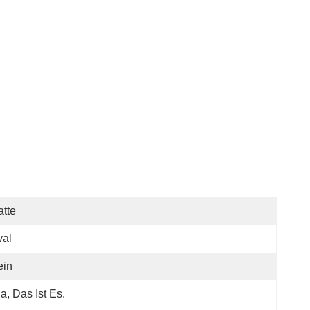
tte
val
ein
Ja, Das Ist Es.