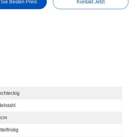
 Sie Besten Preis
Kontakt Jetzt
chteckig
elstahl
8cm
ttelfristig