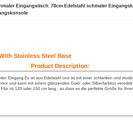
hmaler Eingangstisch
, 
78cm Edelstahl schmaler Eingangsk
angskonsole
le Console Tables With 
cription:
 oder Eingang.Es ist aus Edelstahl und ist mit einer schlanken und mo
rmor und kann mit einem glänzenden Gold- oder Silberfarbton veredelt
Flur ist 120 oder 150 cm lang., so dass es die perfekte Größe für Ihren