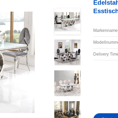
Edelsta
Esstis
Markenname
Modellnumme
Delivery Tim