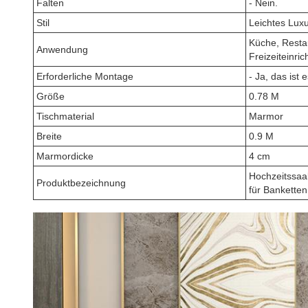
Falten
- Nein.
Stil
Leichtes Lux
Küche, Resta
Anwendung
Freizeiteinric
Erforderliche Montage
- Ja, das ist e
Größe
0.78 M
Tischmaterial
Marmor
Breite
0.9 M
Marmordicke
4 cm
Hochzeitssaal
Produktbezeichnung
für Banketten