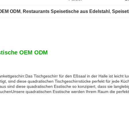
e OEM ODM
, 
Restaurants Speisetische aus Edelstahl
, 
Speiset
sstische OEM ODM
ettgeschirr.Das Tischgeschirr für den Eßsaal in der Halle ist leicht lux
tigt, sind diese quadratischen Tischgeschirrstücke perfekt für jede Küc
 sind diese quadratischen Esstische so konzipiert, dass sie langlebig
 suchenUnsere quadratischen Esstische werden Ihrem Raum die perfekt