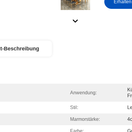
Erhalten
t-Beschreibung
Kü
Anwendung:
Fr
Stil:
Le
Marmorstärke:
4
Farbe:
Go