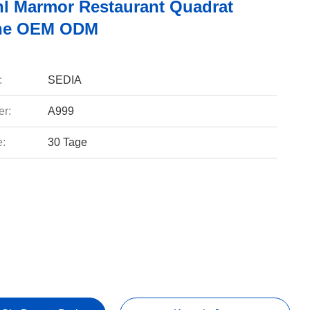
hl Marmor Restaurant Quadrat
che OEM ODM
:
SEDIA
r:
A999
e:
30 Tage