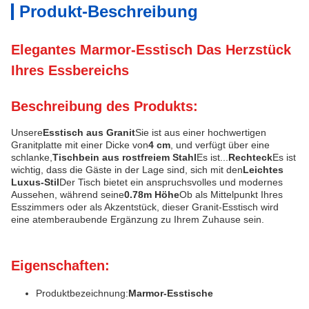
Produkt-Beschreibung
Elegantes Marmor-Esstisch Das Herzstück
Ihres Essbereichs
Beschreibung des Produkts:
Unsere
Esstisch aus Granit
Sie ist aus einer hochwertigen
Granitplatte mit einer Dicke von
4 cm
, und verfügt über eine
schlanke,
Tischbein aus rostfreiem Stahl
Es ist...
Rechteck
Es ist
wichtig, dass die Gäste in der Lage sind, sich mit den
Leichtes
Luxus-Stil
Der Tisch bietet ein anspruchsvolles und modernes
Aussehen, während seine
0.78m Höhe
Ob als Mittelpunkt Ihres
Esszimmers oder als Akzentstück, dieser Granit-Esstisch wird
eine atemberaubende Ergänzung zu Ihrem Zuhause sein.
Eigenschaften:
Produktbezeichnung:
Marmor-Esstische