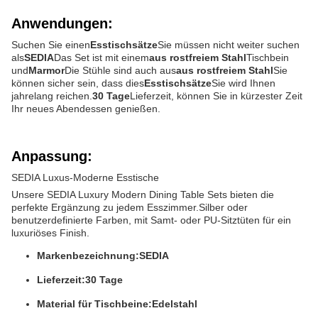
Anwendungen:
Suchen Sie einen
Esstischsätze
Sie müssen nicht weiter suchen
als
SEDIA
Das Set ist mit einem
aus rostfreiem Stahl
Tischbein
und
Marmor
Die Stühle sind auch aus
aus rostfreiem Stahl
Sie
können sicher sein, dass dies
Esstischsätze
Sie wird Ihnen
jahrelang reichen.
30 Tage
Lieferzeit, können Sie in kürzester Zeit
Ihr neues Abendessen genießen.
Anpassung:
SEDIA Luxus-Moderne Esstische
Unsere SEDIA Luxury Modern Dining Table Sets bieten die
perfekte Ergänzung zu jedem Esszimmer.Silber oder
benutzerdefinierte Farben, mit Samt- oder PU-Sitztüten für ein
luxuriöses Finish.
Markenbezeichnung:
SEDIA
Lieferzeit:
30 Tage
Material für Tischbeine:
Edelstahl