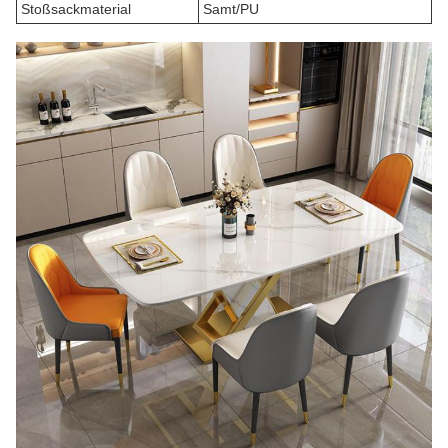
Stoßsackmaterial
Samt/PU