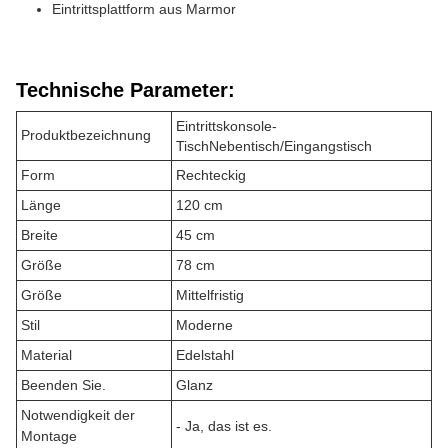
Eintrittsplattform aus Marmor
Technische Parameter:
Eintrittskonsole-
Produktbezeichnung
Tisch
Nebentisch/Eingangstisch
Form
Rechteckig
Länge
120 cm
Breite
45 cm
Größe
78 cm
Größe
Mittelfristig
Stil
Moderne
Material
Edelstahl
Beenden Sie.
Glanz
Notwendigkeit der
- Ja, das ist es.
Montage