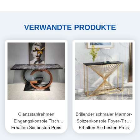
VERWANDTE PRODUKTE
Glanzstahlrahmen
Brillender schmaler Marmor-
Eingangskonsole Tisch
Spitzenkonsole Foyer-Tisch
Erhalten Sie besten Preis
Erhalten Sie besten Preis
Rechteck Höhe 78cm
Breite 45cm