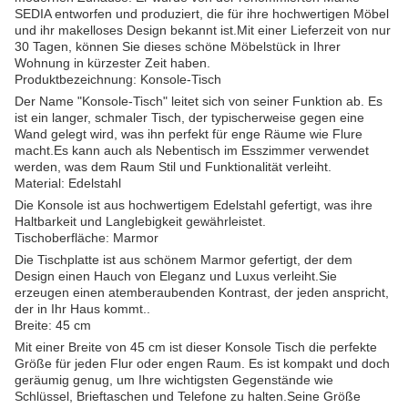
SEDIA entworfen und produziert, die für ihre hochwertigen Möbel
und ihr makelloses Design bekannt ist.Mit einer Lieferzeit von nur
30 Tagen, können Sie dieses schöne Möbelstück in Ihrer
Wohnung in kürzester Zeit haben.
Produktbezeichnung: Konsole-Tisch
Der Name "Konsole-Tisch" leitet sich von seiner Funktion ab. Es
ist ein langer, schmaler Tisch, der typischerweise gegen eine
Wand gelegt wird, was ihn perfekt für enge Räume wie Flure
macht.Es kann auch als Nebentisch im Esszimmer verwendet
werden, was dem Raum Stil und Funktionalität verleiht.
Material: Edelstahl
Die Konsole ist aus hochwertigem Edelstahl gefertigt, was ihre
Haltbarkeit und Langlebigkeit gewährleistet.
Tischoberfläche: Marmor
Die Tischplatte ist aus schönem Marmor gefertigt, der dem
Design einen Hauch von Eleganz und Luxus verleiht.Sie
erzeugen einen atemberaubenden Kontrast, der jeden anspricht,
der in Ihr Haus kommt..
Breite: 45 cm
Mit einer Breite von 45 cm ist dieser Konsole Tisch die perfekte
Größe für jeden Flur oder engen Raum. Es ist kompakt und doch
geräumig genug, um Ihre wichtigsten Gegenstände wie
Schlüssel, Brieftaschen und Telefone zu halten.Seine Größe