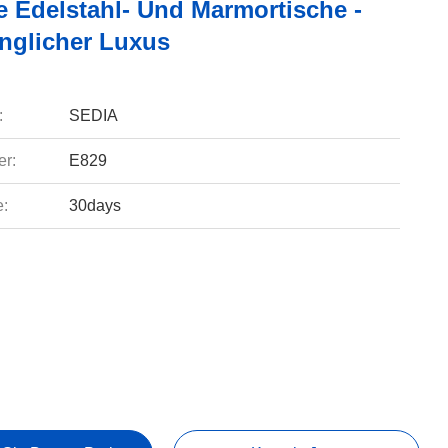
e Edelstahl- Und Marmortische -
nglicher Luxus
:
SEDIA
r:
E829
e:
30days