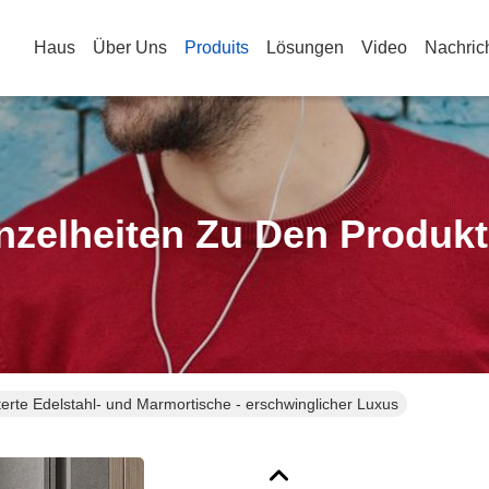
Haus
Über Uns
Produits
Lösungen
Video
Nachric
nzelheiten Zu Den Produk
terte Edelstahl- und Marmortische - erschwinglicher Luxus