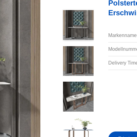
Polstert
Erschwi
Markenname
Modellnumme
Delivery Tim