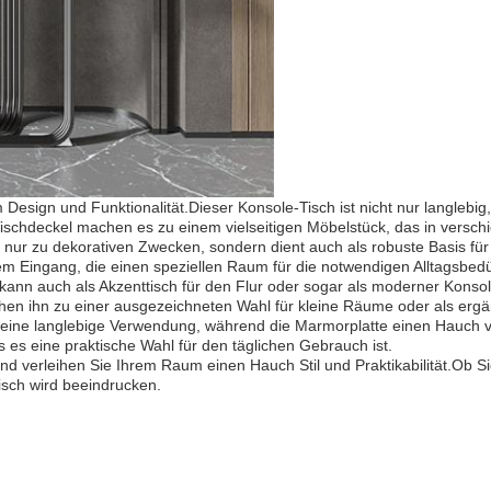
Design und Funktionalität.Dieser Konsole-Tisch ist nicht nur langleb
Tischdeckel machen es zu einem vielseitigen Möbelstück, das in ver
 nur zu dekorativen Zwecken, sondern dient auch als robuste Basis für
m Eingang, die einen speziellen Raum für die notwendigen Alltagsbedü
r kann auch als Akzenttisch für den Flur oder sogar als moderner Kon
n ihn zu einer ausgezeichneten Wahl für kleine Räume oder als er
r eine langlebige Verwendung, während die Marmorplatte einen Hauch v
s es eine praktische Wahl für den täglichen Gebrauch ist.
 verleihen Sie Ihrem Raum einen Hauch Stil und Praktikabilität.Ob Sie 
sch wird beeindrucken.